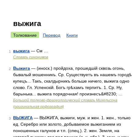
выжига
Толкование
Перевод
Книги
выжига
— См …
1
Словарь синонимов
Выжига
— (иноск.) пройдоха, прошедшій сквозь огонь,
2
бывалый мошенникъ. Ср. Существуетъ въ нашемъ городѣ
купецъ... Такъ, скалдырникъ больше ничего, выжига одно
слово. Гл. Успенскій. Богъ грѣхамъ терпитъ. 1. Ср. Ну,
барынька... выжига порядочная! произнесъ&#8230; …
Большой толково-фразеологический словарь Михельсона
(оригинальная орфография)
ВЫЖИГА
— ВЫЖИГА, выжиги, муж. и жен. 1. жен., только
3
ед. Серебро или золото, добываемое выжиганием из
поношенных галунов и т.п. (спец.). 2. жен. Земля, на