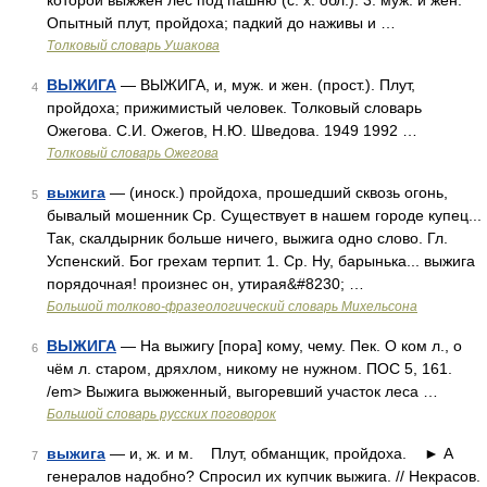
которой выжжен лес под пашню (с. х. обл.). 3. муж. и жен.
Опытный плут, пройдоха; падкий до наживы и …
Толковый словарь Ушакова
ВЫЖИГА
— ВЫЖИГА, и, муж. и жен. (прост.). Плут,
4
пройдоха; прижимистый человек. Толковый словарь
Ожегова. С.И. Ожегов, Н.Ю. Шведова. 1949 1992 …
Толковый словарь Ожегова
выжига
— (иноск.) пройдоха, прошедший сквозь огонь,
5
бывалый мошенник Ср. Существует в нашем городе купец...
Так, скалдырник больше ничего, выжига одно слово. Гл.
Успенский. Бог грехам терпит. 1. Ср. Ну, барынька... выжига
порядочная! произнес он, утирая&#8230; …
Большой толково-фразеологический словарь Михельсона
ВЫЖИГА
— На выжигу [пора] кому, чему. Пек. О ком л., о
6
чём л. старом, дряхлом, никому не нужном. ПОС 5, 161.
/em> Выжига выжженный, выгоревший участок леса …
Большой словарь русских поговорок
выжига
— и, ж. и м. Плут, обманщик, пройдоха. ► А
7
генералов надобно? Спросил их купчик выжига. // Некрасов.