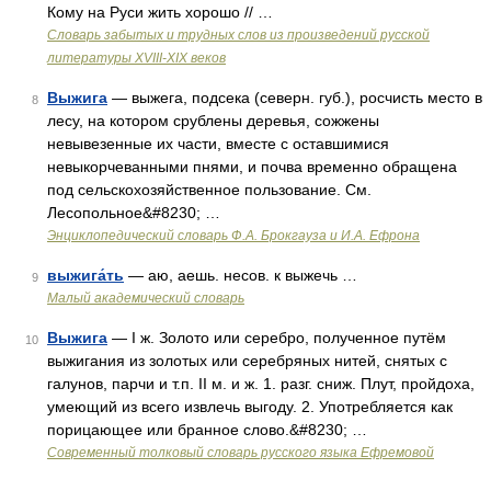
Кому на Руси жить хорошо // …
Словарь забытых и трудных слов из произведений русской
литературы ХVIII-ХIХ веков
Выжига
— выжега, подсека (северн. губ.), росчисть место в
8
лесу, на котором срублены деревья, сожжены
невывезенные их части, вместе с оставшимися
невыкорчеванными пнями, и почва временно обращена
под сельскохозяйственное пользование. См.
Лесопольное&#8230; …
Энциклопедический словарь Ф.А. Брокгауза и И.А. Ефрона
выжига́ть
— аю, аешь. несов. к выжечь …
9
Малый академический словарь
Выжига
— I ж. Золото или серебро, полученное путём
10
выжигания из золотых или серебряных нитей, снятых с
галунов, парчи и т.п. II м. и ж. 1. разг. сниж. Плут, пройдоха,
умеющий из всего извлечь выгоду. 2. Употребляется как
порицающее или бранное слово.&#8230; …
Современный толковый словарь русского языка Ефремовой